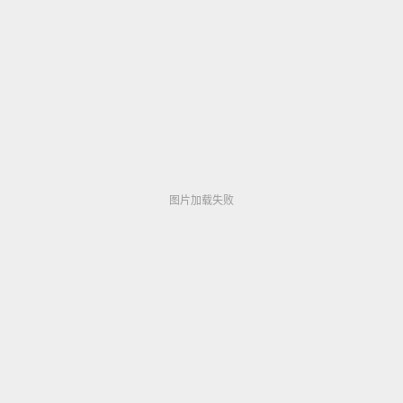
手持式合金分析仪国产アジアのHDフルバージョン
オンラインストリーミ&#x30
图片加载失败
图片加载失败
图片加载失败
图片加载失败
图片加载失败
图片加载失败
▶ 748,233